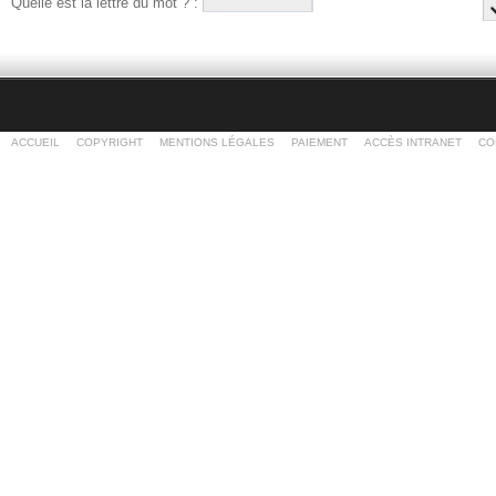
Quelle est la
lettre du mot
? :
ACCUEIL
COPYRIGHT
MENTIONS LÉGALES
PAIEMENT
ACCÈS INTRANET
CO